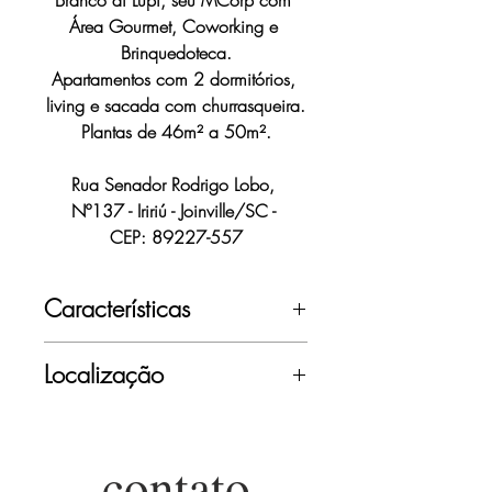
Branco di Lupi, seu MCorp com 
Área Gourmet, Coworking e 
Brinquedoteca.
Apartamentos com 2 dormitórios, 
living e sacada com churrasqueira.
Plantas de 46m² a 50m².
Rua Senador Rodrigo Lobo, 
Nº137 - Iririú - Joinville/SC - 
CEP: 89227-557
Características
Área Gourmet
Localização
Coworking
Brinquedoteca
Próximo à rua Tuiuti com 
Living
rua Iririú
Sacada com 
contato
Perto de colégio, hospital e 
Churrasqueira à carvão e 